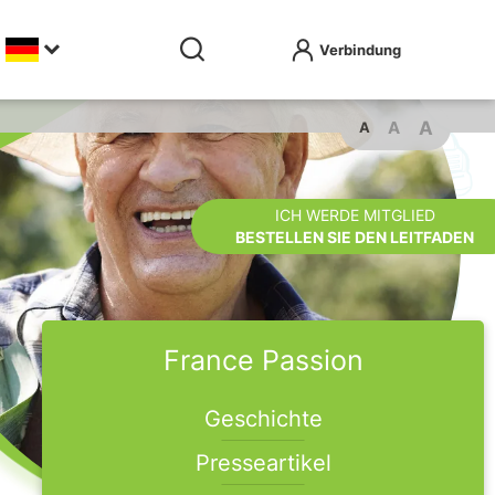
A
A
A
ICH WERDE MITGLIED
BESTELLEN SIE DEN LEITFADEN
France Passion
Geschichte
Presseartikel