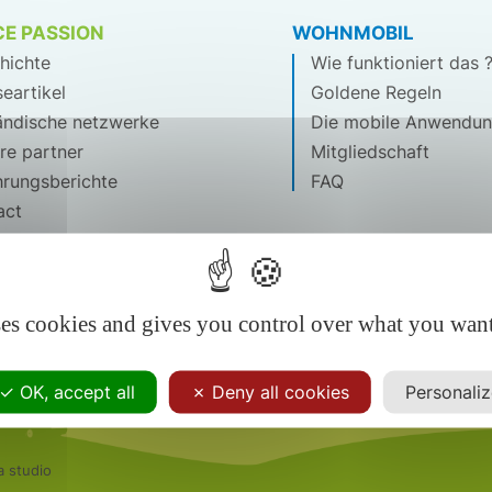
E PASSION
WOHNMOBIL
hichte
Wie funktioniert das 
eartikel
Goldene Regeln
ändische netzwerke
Die mobile Anwendu
re partner
Mitgliedschaft
hrungsberichte
FAQ
act
ses cookies and gives you control over what you want
OK, accept all
Deny all cookies
Personali
a studio