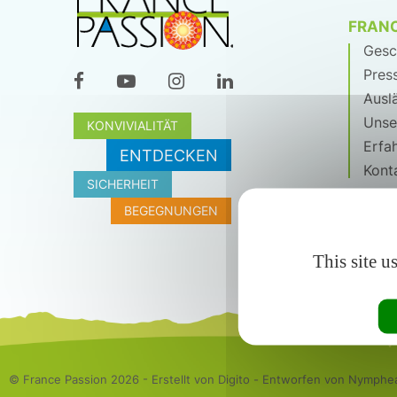
FRANC
Gesc
Press
Ausl
Unse
KONVIVIALITÄT
Erfa
ENTDECKEN
Kont
SICHERHEIT
BEGEGNUNGEN
This site u
© France Passion
2026 - Erstellt von Digito - Entworfen von Nymphe