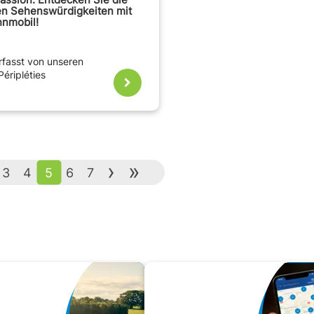
n Sehenswürdigkeiten mit
nmobil!
erfasst von unseren
Péripléties
›
»
3
4
5
6
7