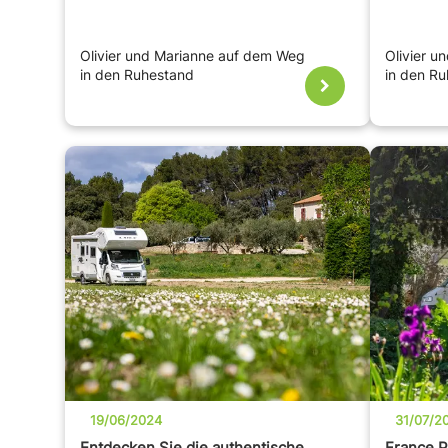
Olivier und Marianne auf dem Weg
Olivier 
in den Ruhestand
in den R
19/06/2024
31/07/2
Entdecken Sie die authentische
France P