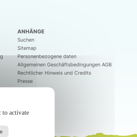
ANHÄNGE
?
Suchen
Sitemap
ng
Personenbezogene daten
Allgemeinen Geschäftsbedingungen AGB
Rechtlicher Hinweis und Credits
Presse
 to activate
ze