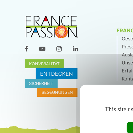
FRANC
Gesc
Press
Ausl
Unse
KONVIVIALITÄT
Erfa
ENTDECKEN
Kont
SICHERHEIT
BEGEGNUNGEN
This site u