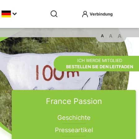
A
A
A
ICH WERDE MITGLIED
BESTELLEN SIE DEN LEITFADEN
France Passion
Geschichte
Presseartikel