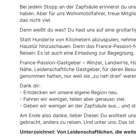
Bei jedem Stopp an der Zapfsäule erinnerst du uns
haben. Aber für uns Wohnmobilfahrer, treue Mitgl
das nicht viel.
Denn weißt du was? Du hast uns auf eine großart
Statt Hunderte von Kilometern abzuspulen, nehmen 
Haustür hinzuschauen. Denn das France-Passion-Ne
Reisen: Es ist auch eine Einladung zur Begegnung.
France-Passion-Gastgeber – Winzer, Landwirte, Ha
Nähe. Leidenschaftliche Gastgeber, für deren Besuc
genommen hatten, nur weil sie „zu nah dran“ ware
Dank dir:
- Entdecken wir unsere eigene Region neu.
- Fahren wir weniger, teilen aber genauso viel.
- Geben wir weniger an der Zapfsäule aus… und st
Am Ende also danke, lieber Diesel: Du wolltest un
gebracht, anders zu reisen. Und unter uns: Das ist 
Unterzeichnet: Von Leidenschaftlichen, die weit