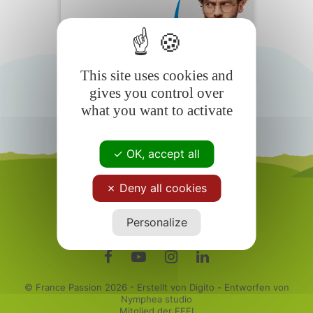
Wohnmobilfahrer
Häufig
gestellte Fragen
This site uses cookies and
gives you control over
what you want to activate
OK, accept all
Deny all cookies
Personalize
© France Passion
2026 - Erstellt von Digito - Entworfen von
Nymphea studio
Mitglied der FEFI